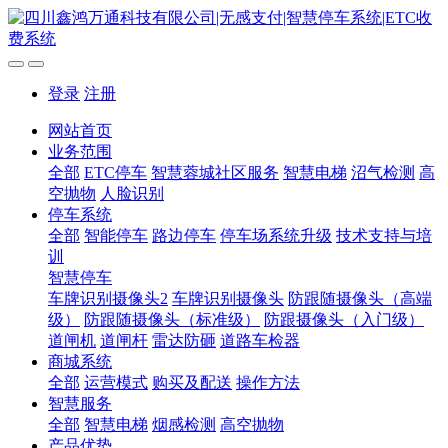
登录
注册
网站首页
业务范围
全部
ETC停车
智慧蓉城社区服务
智慧电梯
沼气检测
高
空抛物
人脸识别
停车系统
全部
智能停车
路边停车
停车场系统升级
技术支持与培
训
智慧停车
车牌识别摄像头2
车牌识别摄像头
防跟随摄像头（高端
级）
防跟随摄像头（标准级）
防跟摄像头（入门级）
道闸机
道闸杆
雷达防砸
道路车检器
商城系统
全部
运营模式
购买及配送
操作方法
智慧服务
全部
智慧电梯
烟感检测
高空抛物
产品优势