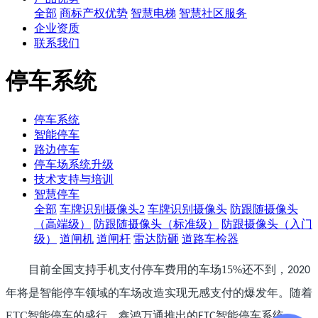
全部
商标产权优势
智慧电梯
智慧社区服务
企业资质
联系我们
停车系统
停车系统
智能停车
路边停车
停车场系统升级
技术支持与培训
智慧停车
全部
车牌识别摄像头2
车牌识别摄像头
防跟随摄像头
（高端级）
防跟随摄像头（标准级）
防跟摄像头（入门
级）
道闸机
道闸杆
雷达防砸
道路车检器
目前全国支持手机支付停车费用的车场15%还不到，
2020
年将是智能停车领域的车场改造实现无感支付的爆发年。随着
ETC智能停车的盛行，鑫鸿万通推出的
智能停车系统、
ETC