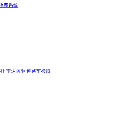
杆
雷达防砸
道路车检器