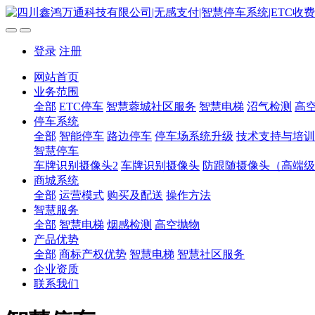
登录
注册
网站首页
业务范围
全部
ETC停车
智慧蓉城社区服务
智慧电梯
沼气检测
高
停车系统
全部
智能停车
路边停车
停车场系统升级
技术支持与培训
智慧停车
车牌识别摄像头2
车牌识别摄像头
防跟随摄像头（高端级
商城系统
全部
运营模式
购买及配送
操作方法
智慧服务
全部
智慧电梯
烟感检测
高空抛物
产品优势
全部
商标产权优势
智慧电梯
智慧社区服务
企业资质
联系我们