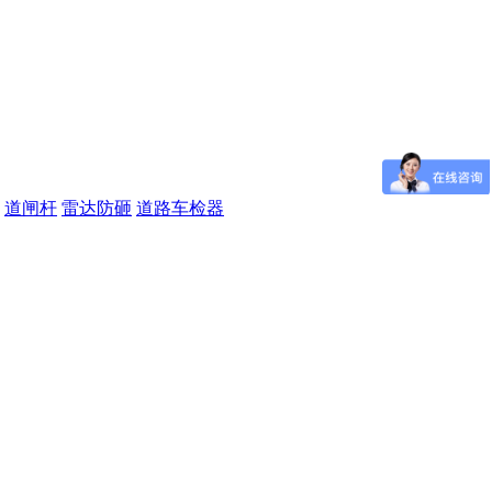
道闸杆
雷达防砸
道路车检器