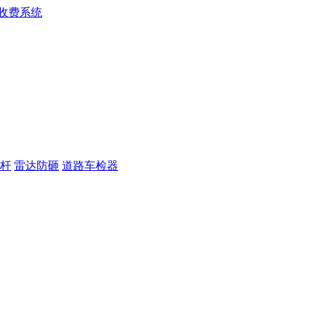
杆
雷达防砸
道路车检器