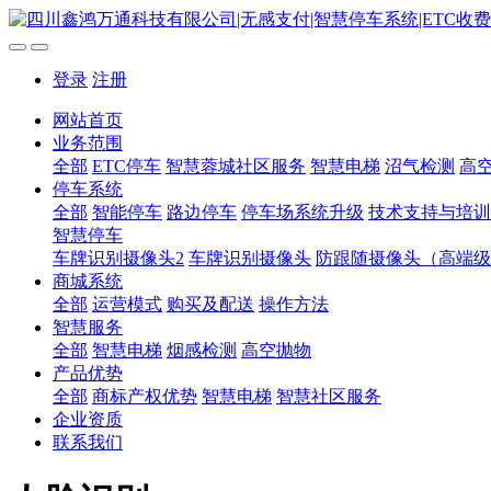
登录
注册
网站首页
业务范围
全部
ETC停车
智慧蓉城社区服务
智慧电梯
沼气检测
高
停车系统
全部
智能停车
路边停车
停车场系统升级
技术支持与培训
智慧停车
车牌识别摄像头2
车牌识别摄像头
防跟随摄像头（高端级
商城系统
全部
运营模式
购买及配送
操作方法
智慧服务
全部
智慧电梯
烟感检测
高空抛物
产品优势
全部
商标产权优势
智慧电梯
智慧社区服务
企业资质
联系我们