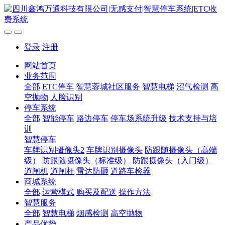
登录
注册
网站首页
业务范围
全部
ETC停车
智慧蓉城社区服务
智慧电梯
沼气检测
高
空抛物
人脸识别
停车系统
全部
智能停车
路边停车
停车场系统升级
技术支持与培
训
智慧停车
车牌识别摄像头2
车牌识别摄像头
防跟随摄像头（高端
级）
防跟随摄像头（标准级）
防跟摄像头（入门级）
道闸机
道闸杆
雷达防砸
道路车检器
商城系统
全部
运营模式
购买及配送
操作方法
智慧服务
全部
智慧电梯
烟感检测
高空抛物
产品优势